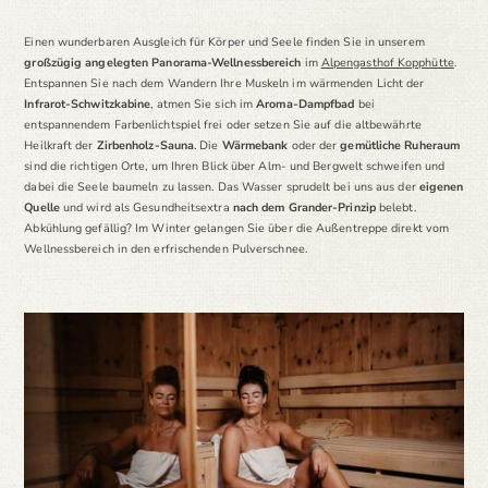
Einen wunderbaren Ausgleich für Körper und Seele finden Sie in unserem
großzügig angelegten Panorama-Wellnessbereich
im
Alpengasthof Kopphütte
.
Entspannen Sie nach dem Wandern Ihre Muskeln im wärmenden Licht der
Infrarot-Schwitzkabine
, atmen Sie sich im
Aroma-Dampfbad
bei
entspannendem Farbenlichtspiel frei oder setzen Sie auf die altbewährte
Heilkraft der
Zirbenholz-Sauna
. Die
Wärmebank
oder der
gemütliche Ruheraum
sind die richtigen Orte, um Ihren Blick über Alm- und Bergwelt schweifen und
dabei die Seele baumeln zu lassen. Das Wasser sprudelt bei uns aus der
eigenen
Quelle
und wird als Gesundheitsextra
nach dem Grander-Prinzip
belebt.
Abkühlung gefällig? Im Winter gelangen Sie über die Außentreppe direkt vom
Wellnessbereich in den erfrischenden Pulverschnee.